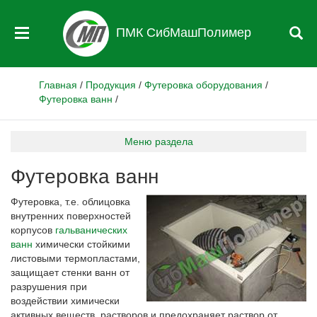
ПМК СибМашПолимер
Главная
/
Продукция
/
Футеровка оборудования
/
Футеровка ванн
/
Меню раздела
Футеровка ванн
Футеровка, т.е. облицовка
внутренних поверхностей
корпусов
гальванических
ванн
химически стойкими
листовыми термопластами,
защищает стенки ванн от
разрушения при
воздействии химически
активных веществ, растворов и предохраняет раствор от