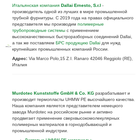
Итальянская компания
Dallai Ernesto, S.r.l
-
производитель одной из лучших в мире промышленной
трубной фурнитуры. C 2019 года на правах официального
представителя мы производим
полимерные
трубопроводные системы
с применением
высококачественных быстроразборных соединений Dallai,
а так же поставляем
БРС продукцию Dallai
для нужд
крупнейших промышленных компаний России.
Адрес:
Via Marco Polo,15 Z.I. Ranaro 42046 Reggiolo (RЕ),
Италия
Murdotec Kunststoffe GmbH & Co. KG
разрабатывает и
производит термопласты UHMW PE высочайшего качества.
Наша компания является представителем немецкого
завода Murdotec на российском рынке и активно
продвигает применение сверхвысокомолекулярных
полимерных материалов в горнодобывающей и
промышленной индустрии.