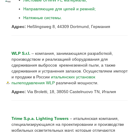
Листовые UHMW PE материалы;
Направляющие для цепей и ремней;
Натяжные системы.
Адрес:
Heßlingsweg 8, 44309 Dortmund, Германия
WLP S.r.l.
– компания, занимающаяся разработкой,
производством и реализацией оборудования для
сдерживания выбросов кремнеземной пыли, а также
сдерживания и устранения запахов. Осуществляем импорт
и продажи в России
итальянских установок
пылеподавления WLP
различной мощности.
Адрес:
Via Broletti, 18, 38050 Castelnuovo TN, Италия
Trime S.p.a. Lighting Towers
– итальянская компания,
специализирующаяся на проектировании и производстве
мобильных осветительных мачт, которые отличаются