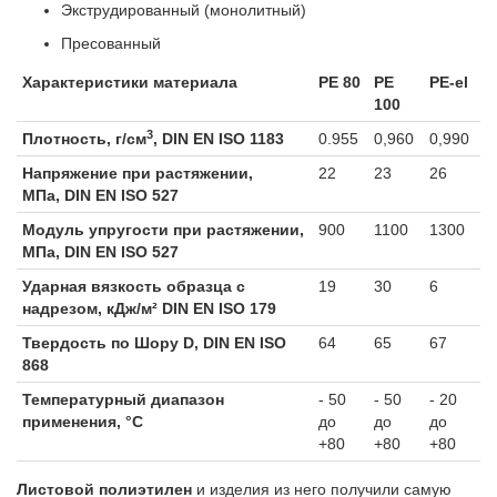
Экструдированный (монолитный)
Пресованный
Характеристики материала
PE 80
PE
PE-el
100
3
Плотность, г/см
,
DIN EN ISO 1183
0.955
0,960
0,990
Напряжение при растяжении,
22
23
26
МПа,
DIN EN ISO 527
Модуль упругости при растяжении,
900
1100
1300
МПа,
DIN EN ISO 527
Ударная вязкость образца с
19
30
6
надрезом, кДж/м²
DIN EN ISO 179
Твердость по Шору D,
DIN EN ISO
64
65
67
868
Температурный диапазон
- 50
- 50
- 20
применения, °С
до
до
до
+80
+80
+80
Листовой полиэтилен
и изделия из него получили самую