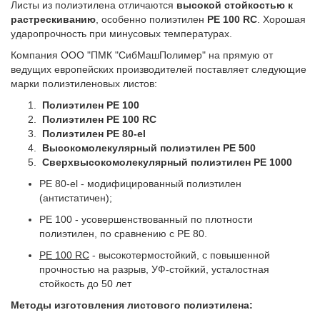
Листы из полиэтилена отличаются
высокой стойкостью к
растрескиванию
, особенно полиэтилен
PE 100 RC
. Хорошая
ударопрочность при минусовых температурах.
Компания ООО "ПМК "СибМашПолимер" на прямую от
ведущих европейских производителей поставляет следующие
марки полиэтиленовых листов:
Полиэтилен PE 100
Полиэтилен PE 100 RC
Полиэтилен PE 80-el
Высокомолекулярный полиэтилен PE 500
Сверхвысокомолекулярный полиэтилен PE 1000
PE 80-el - модифицированный полиэтилен
(антистатичен);
PE 100 - усовершенствованный по плотности
полиэтилен, по сравнению с PE 80.
PE 100 RC
- высокотермостойкий, с повышенной
прочностью на разрыв, УФ-стойкий, усталостная
стойкость до 50 лет
Методы изготовления листового полиэтилена: