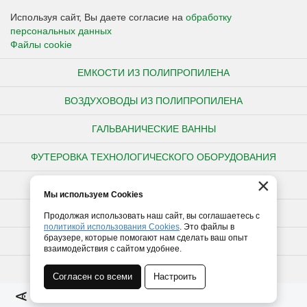
Используя сайт, Вы даете согласие на
обработку
персональных данных
Файлы cookie
ЕМКОСТИ ИЗ ПОЛИПРОПИЛЕНА
ВОЗДУХОВОДЫ ИЗ ПОЛИПРОПИЛЕНА
ГАЛЬВАНИЧЕСКИЕ ВАННЫ
ФУТЕРОВКА ТЕХНОЛОГИЧЕСКОГО ОБОРУДОВАНИЯ
×
НЕСТАНДАРТНЫЕ ИЗДЕЛИЯ ИЗ ПОЛИПРОПИЛЕНА
Мы используем Cookies
ПОЛИПРОПИЛЕНОВЫЕ ТРУБЫ
Продолжая использовать наш сайт, вы соглашаетесь с
политикой использования Cookies
. Это файлы в
браузере, которые помогают нам сделать ваш опыт
ПОЛИЭТИЛЕНОВЫЕ ТРУБЫ
взаимодействия с сайтом удобнее.
ТРУБЫ ПВХ
Согласен со всеми
Настроить
Полная версия сайта