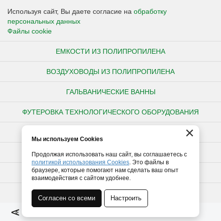
Используя сайт, Вы даете согласие на
обработку
персональных данных
Файлы cookie
ЕМКОСТИ ИЗ ПОЛИПРОПИЛЕНА
ВОЗДУХОВОДЫ ИЗ ПОЛИПРОПИЛЕНА
ГАЛЬВАНИЧЕСКИЕ ВАННЫ
ФУТЕРОВКА ТЕХНОЛОГИЧЕСКОГО ОБОРУДОВАНИЯ
×
НЕСТАНДАРТНЫЕ ИЗДЕЛИЯ ИЗ ПОЛИПРОПИЛЕНА
Мы используем Cookies
ПОЛИПРОПИЛЕНОВЫЕ ТРУБЫ
Продолжая использовать наш сайт, вы соглашаетесь с
политикой использования Cookies
. Это файлы в
браузере, которые помогают нам сделать ваш опыт
ПОЛИЭТИЛЕНОВЫЕ ТРУБЫ
взаимодействия с сайтом удобнее.
ТРУБЫ ПВХ
Согласен со всеми
Настроить
Полная версия сайта