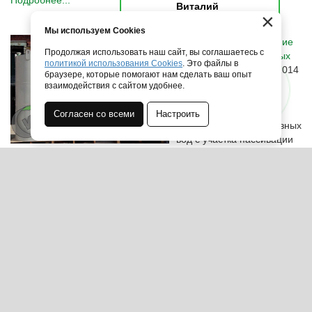
Подробнее...
Виталий
×
Здравствуйте! Напишите мне,
Мы используем Cookies
если у вас появятся вопросы.
Емкостное оборудование
Продолжая использовать наш сайт, вы соглашаетесь с
для сбора отработанных
политикой использования Cookies
. Это файлы в
электролитов
В июне 2014
браузере, которые помогают нам сделать ваш опыт
года изготовлено и
взаимодействия с сайтом удобнее.
поставлено емкостное
оборудование для
Согласен со всеми
Настроить
водоотведения промывных
вод с участка пассивации
ОАО «Пермского моторного завода» (г. Пермь)
Подробнее...
ООО ПМК «СибМашПолимер» — производственно монтажная
компания.
Используя сайт, Вы даете согласие на
обработку
персональных данных
Файлы cookie