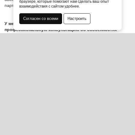
браузере, которые помогают нам сделать ваш опыт
партнеров.
взаимодействия с сайтом удобнее.
Согласен со всеми
Настроить
У менеджеров нашей компании можно получить
профессиональную консультацию об особенностях
продукции, а так же узнать о системе скидок и условиях
доставки и оплаты:
Звонок по РФ бесплатный: 8(800)301-43-80
ООО ПМК «СибМашПолимер» — производственно монтажная
компания.
Используя сайт, Вы даете согласие на
обработку
персональных данных
Файлы cookie
ЕМКОСТИ ИЗ ПОЛИПРОПИЛЕНА
ВОЗДУХОВОДЫ ИЗ ПОЛИПРОПИЛЕНА
ГАЛЬВАНИЧЕСКИЕ ВАННЫ