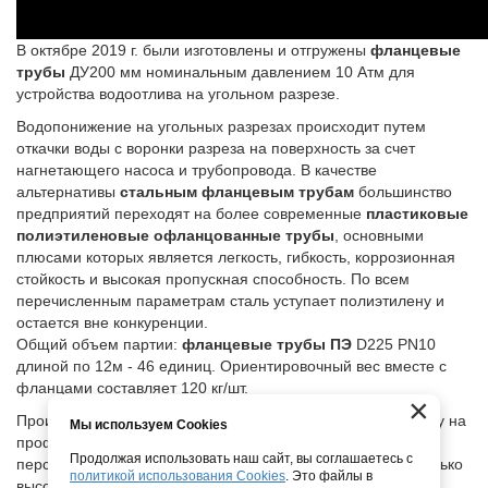
В октябре 2019 г. были изготовлены и отгружены
фланцевые
трубы
ДУ200 мм номинальным давлением 10 Атм для
устройства водоотлива на угольном разрезе.
Водопонижение на угольных разрезах происходит путем
откачки воды с воронки разреза на поверхность за счет
нагнетающего насоса и трубопровода. В качестве
альтернативы
стальным фланцевым трубам
большинство
предприятий переходят на более современные
пластиковые
полиэтиленовые офланцованные трубы
, основными
плюсами которых является легкость, гибкость, коррозионная
стойкость и высокая пропускная способность. По всем
перечисленным параметрам сталь уступает полиэтилену и
остается вне конкуренции.
Общий объем партии:
фланцевые трубы ПЭ
D225 PN10
длиной по 12м - 46 единиц. Ориентировочный вес вместе с
фланцами составляет 120 кг/шт.
×
Производятся
офланцованные трубы ПНД
в теплом цеху на
Мы используем Cookies
профессиональном оборудовании квалифицированным
Продолжая использовать наш сайт, вы соглашаетесь с
персоналом. В качестве комплектующих используются только
политикой использования Cookies
. Это файлы в
высококачественные заготовки, проверенных годами