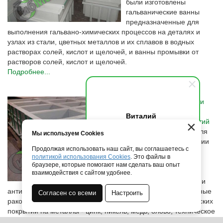
были изготовлены
гальванические ванны
предназначенные для
выполнения гальвано-химических процессов на деталях и
узлах из стали, цветных металлов и их сплавов в водных
растворах солей, кислот и щелочей, и ванны промывки от
растворов солей, кислот и щелочей.
Подробнее...
Химстойкие раковины и
ванны для нанесения
Виталий
гальванических покрытий
×
Здравствуйте! Напишите мне,
В декабре 2013 года для
Мы используем Cookies
если у вас появятся вопросы.
новосибирской компании
Продолжая использовать наш сайт, вы соглашаетесь с
работающей в области
политикой использования Cookies
. Это файлы в
профессиональной
браузере, которые помогают нам сделать ваш опыт
гальваники,
взаимодействия с сайтом удобнее.
промышленной химии и
антикоррозийной обработки были изготовлены лабораторные
Согласен со всеми
Настроить
раковины и 29 ванн для нанесения различных гальванических
покрытий на металлы - цинк, никель, медь, олово, техническое
серебро и золото и другие поверхности металлов.