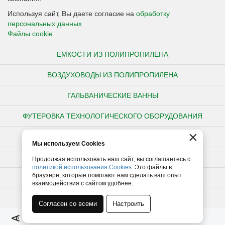
Используя сайт, Вы даете согласие на
обработку
персональных данных
Файлы cookie
ЕМКОСТИ ИЗ ПОЛИПРОПИЛЕНА
ВОЗДУХОВОДЫ ИЗ ПОЛИПРОПИЛЕНА
ГАЛЬВАНИЧЕСКИЕ ВАННЫ
ФУТЕРОВКА ТЕХНОЛОГИЧЕСКОГО ОБОРУДОВАНИЯ
×
НЕСТАНДАРТНЫЕ ИЗДЕЛИЯ ИЗ ПОЛИПРОПИЛЕНА
Мы используем Cookies
ПОЛИПРОПИЛЕНОВЫЕ ТРУБЫ
Продолжая использовать наш сайт, вы соглашаетесь с
политикой использования Cookies
. Это файлы в
браузере, которые помогают нам сделать ваш опыт
ПОЛИЭТИЛЕНОВЫЕ ТРУБЫ
взаимодействия с сайтом удобнее.
ТРУБЫ ПВХ
Согласен со всеми
Настроить
Полная версия сайта