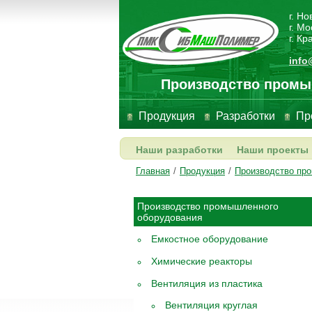
г. Н
г. Мо
г. К
info
Производство промы
Продукция
Разработки
Пр
Наши разработки
Наши проекты
Главная
/
Продукция
/
Производство пр
Производство промышленного
оборудования
Емкостное оборудование
Химические реакторы
Вентиляция из пластика
Вентиляция круглая