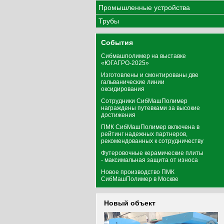
Промышленные устройства
Трубы
События
Сибмашполимер на выставке
«ЮГАГРО-2025»
Изготовлены и смонтированы две
гальванические линии
оксидирования
Сотрудники СибМашПолимер
награждены путевками за высокие
достижения
ПМК СибМашПолимер включена в
рейтинг надежных партнеров,
рекомендованных к сотрудничеству
Футеровочные керамические плиты
- максимальная защита от износа
Новое производство ПМК
СибМашПолимер в Москве
Новый объект