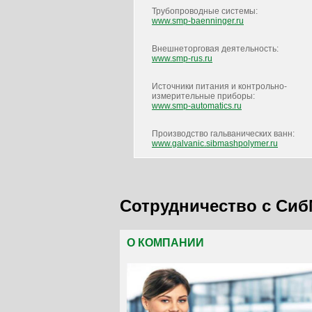
Трубопроводные системы:
www.smp-baenninger.ru
Внешнеторговая деятельность:
www.smp-rus.ru
Источники питания и контрольно-
измерительные приборы:
www.smp-automatics.ru
Производство гальванических ванн:
www.galvanic.sibmashpolymer.ru
Сотрудничество с Си
О КОМПАНИИ