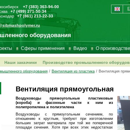
овосибирск
+7 (383) 363-94-00
сква
+7 (499) 271-50-34
раснодар
+7 (861) 213-22-33
@sibmashpolymer.ru
шленного оборудования
оекты
Сферы применения
Видео
О производств
Наши заказчики
Производство промышленного оборудов
омышленного оборудования
/
Вентиляция из пластика
/
Вентиляция прям
Вентиляция прямоугольная
Воздуховоды прямоугольные пластиковые
(короба) и фасонные части к ним из
полипропилена и полиэтилена
Воздуховоды с прямоугольным сечением, по
отношению к круглым, требуют при изготовлении
больших затрат материала при той же поперечной
площади сечения. Хотя при всех этих недостатках