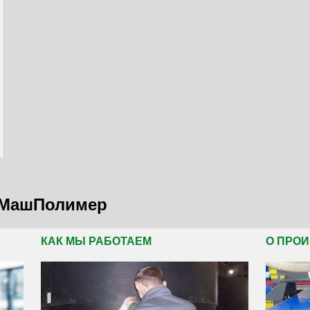
бМашПолимер
КАК МЫ РАБОТАЕМ
О ПРО