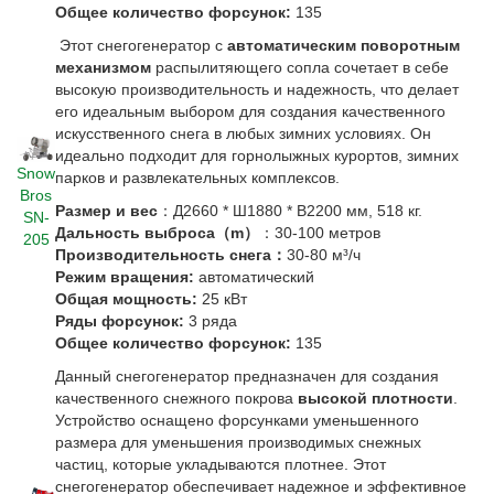
Общее количество форсунок:
135
Этот снегогенератор с
автоматическим поворотным
механизмом
распылитяющего сопла сочетает в себе
высокую производительность и надежность, что делает
его идеальным выбором для создания качественного
искусственного снега в любых зимних условиях. Он
идеально подходит для горнолыжных курортов, зимних
Snow
парков и развлекательных комплексов.
Bros
Размер и вес
：Д2660 * Ш1880 * В2200 мм, 518 кг.
SN-
Дальность выброса（m）
：30-100 метров
205
Производительность снега：
30-80 м³/ч
Режим вращения:
автоматический
Общая мощность:
25 кВт
Ряды форсунок:
3 ряда
Общее количество форсунок:
135
Данный снегогенератор предназначен для создания
качественного снежного покрова
высокой плотности
.
Устройство оснащено форсунками уменьшенного
размера для уменьшения производимых снежных
частиц, которые укладываются плотнее. Этот
снегогенератор обеспечивает надежное и эффективное