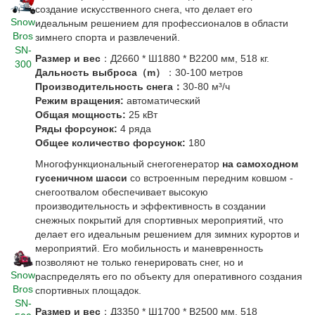
создание искусственного снега, что делает его
Snow
идеальным решением для профессионалов в области
Bros
зимнего спорта и развлечений.
SN-
Размер и вес
：Д2660 * Ш1880 * В2200 мм, 518 кг.
300
Дальность выброса（m）
：30-100 метров
Производительность снега：
30-80 м³/ч
Режим вращения:
автоматический
Общая мощность:
25 кВт
Ряды форсунок:
4 ряда
Общее количество форсунок:
180
Многофункциональный снегогенератор
на самоходном
гусеничном шасси
со встроенным передним ковшом -
снегоотвалом обеспечивает высокую
производительность и эффективность в создании
снежных покрытий для спортивных мероприятий, что
делает его идеальным решением для зимних курортов и
мероприятий. Его мобильность и маневренность
позволяют не только генерировать снег, но и
Snow
распределять его по объекту для оперативного создания
Bros
спортивных площадок.
SN-
Размер и вес
：Д
3350
* Ш
1700
* В
2500
мм, 518