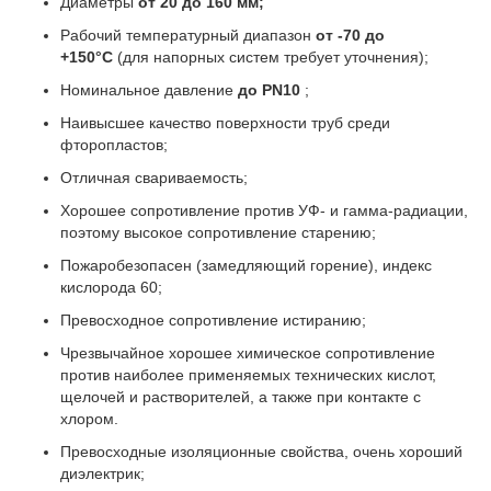
Диаметры
от 20 до 160 мм;
Рабочий температурный диапазон
от -70 до
+150°С
(для напорных систем требует уточнения);
Номинальное давление
до
PN10
;
Наивысшее качество поверхности труб среди
фторопластов;
Отличная свариваемость;
Хорошее сопротивление против УФ- и гамма-радиации,
поэтому высокое сопротивление старению;
Пожаробезопасен (замедляющий горение), индекс
кислорода 60;
Превосходное сопротивление истиранию;
Чрезвычайное хорошее химическое сопротивление
против наиболее применяемых технических кислот,
щелочей и растворителей, а также при контакте с
хлором.
Превосходные изоляционные свойства, очень хороший
диэлектрик;