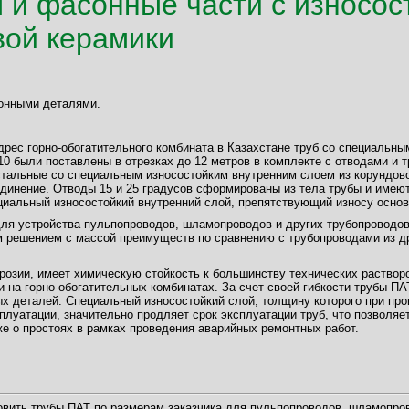
 и фасонные части с износос
вой керамики
онными деталями.
дрес горно-обогатительного комбината в Казахстане труб со специальн
0 были поставлены в отрезках до 12 метров в комплекте с отводами и т
стальные со специальным износостойким внутренним слоем из корундово
инение. Отводы 15 и 25 градусов сформированы из тела трубы и имеют 
циальный износостойкий внутренний слой, препятствующий износу основ
ля устройства пульпопроводов, шламопроводов и других трубопроводо
 решением с массой преимуществ по сравнению с трубопроводами из д
розии, имеет химическую стойкость к большинству технических раство
 на горно-обогатительных комбинатах. За счет своей гибкости трубы ПА
х деталей. Специальный износостойкий слой, толщину которого при пр
луатации, значительно продляет срок эксплуатации труб, что позволяе
же о простоях в рамках проведения аварийных ремонтных работ.
овить трубы ПАТ по размерам заказчика для пульпопроводов, шламопро