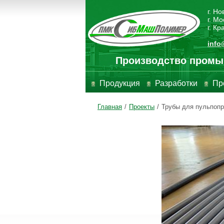
г. Н
г. Мо
г. К
info
Производство промы
Продукция
Разработки
Пр
Главная
/
Проекты
/
Трубы для пульпопр