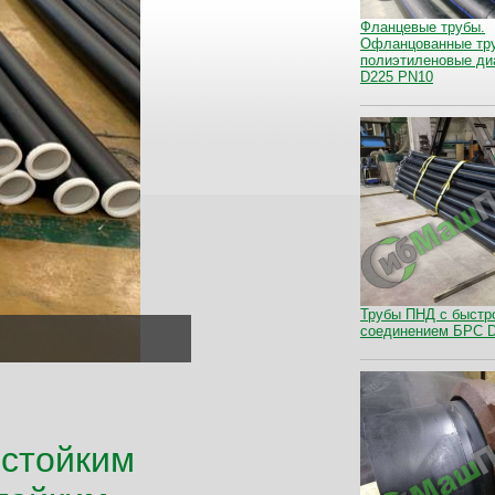
Фланцевые трубы.
Офланцованные тр
полиэтиленовые ди
D225 PN10
Трубы ПНД с быстр
соединением БРС 
остойким