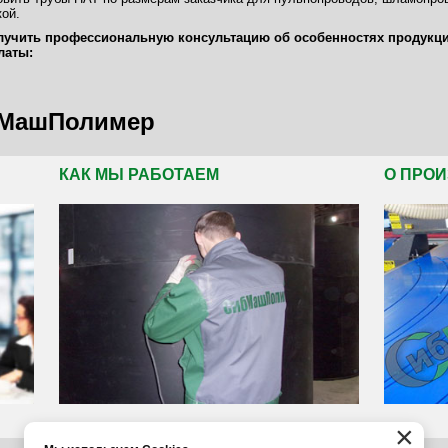
кой.
учить профессиональную консультацию об особенностях продукции,
латы:
0
бМашПолимер
КАК МЫ РАБОТАЕМ
О ПРО
×