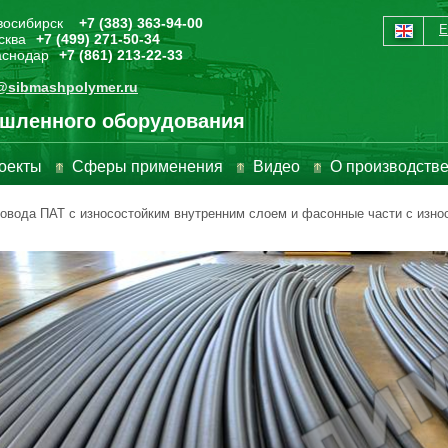
овосибирск
+7 (383) 363-94-00
сква
+7 (499) 271-50-34
раснодар
+7 (861) 213-22-33
@sibmashpolymer.ru
шленного оборудования
оекты
Сферы применения
Видео
О производств
овода ПАТ с износостойким внутренним слоем и фасонные части с изно