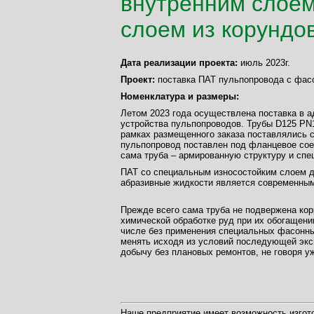
внутренним слоем
слоем из корундо
Дата реализации проекта:
июль 2023г.
Проект:
поставка ПАТ пульпопровода с фас
Номенклатура и размеры:
Летом 2023 года осуществлена поставка в а
устройства пульпопроводов. Трубы D125 PN1
рамках размещенного заказа поставлялись 
пульпопровод поставлен под фланцевое соед
сама труба – армированную структуру и спе
ПАТ со специальным износостойким слоем д
абразивные жидкости является современным
Прежде всего сама труба не подвержена кор
химической обработке руд при их обогащении
числе без применения специальных фасонны
менять исходя из условий последующей эксп
добычу без плановых ремонтов, не говоря у
Наше предприятие имеет возможность изгот