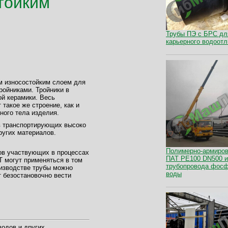
тойким
Трубы ПЭ с БРС дл
карьерного водоотл
ым износостойким слоем для
ройниками. Тройники в
й керамики. Весь
такое же строение, как и
ного тела изделия.
в транспортирующих высоко
ругих материалов.
Полимерно-армиров
ров участвующих в процессах
ПАТ PE100 DN500 и
Т могут применяться в том
трубопровода фосф
оизводстве трубы можно
воды
т безостановочно вести
водов и других