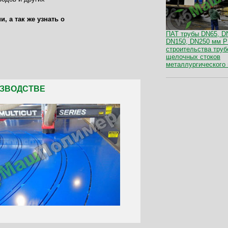
 а так же узнать о
ПАТ трубы DN65, D
DN150, DN250 мм P
строительства тру
щелочных стоков
металлургического
ИЗВОДСТВЕ