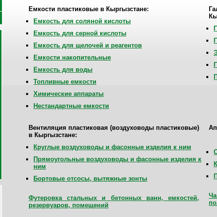
Емкости пластиковые в Кыргызстане:
Г
Кы
Емкость для соляной кислоты
Емкость для серной кислоты
Емкость для щелочей и реагентов
Емкости накопительные
Емкость для воды
Топливные емкости
Химические аппараты
Нестандартные емкости
Вентиляция пластиковая (воздуховоды пластиковые)
Ап
в
Кыргызстане
:
Круглые воздуховоды и фасонные изделия к ним
Прямоугольные воздуховоды и фасонные изделия к
ним
Бортовые отсосы, вытяжные зонты
Ча
Футеровка стальных и бетонных ванн, емкостей,
по
резервуаров, помещений