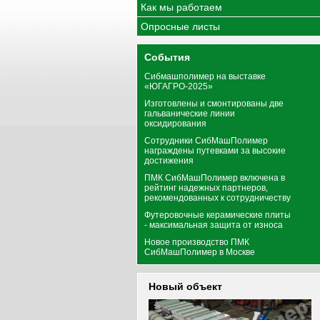
Как мы работаем
Опросные листы
События
Сибмашполимер на выставке
«ЮГАГРО-2025»
Изготовлены и смонтированы две
гальванические линии
оксидирования
Сотрудники СибМашПолимер
награждены путевками за высокие
достижения
ПМК СибМашПолимер включена в
рейтинг надежных партнеров,
рекомендованных к сотрудничеству
Футеровочные керамические плиты
- максимальная защита от износа
Новое производство ПМК
СибМашПолимер в Москве
Новый объект