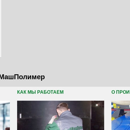
бМашПолимер
КАК МЫ РАБОТАЕМ
О ПРО