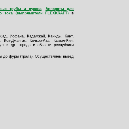
вые трубы и рукава
,
Аппараты для
о тока (выпрямители FLEXKRAFT)
в
Абад, Исфана, Кадамжай, Каинды, Кант,
, Кок-Джангак, Кочкор-Ата, Кызыл-Кия,
ул и др. города и области республики
ты до фуры (трала). Осуществляем выезд