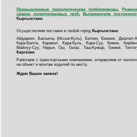
Промышленные технологические трубопроводы
,
Резино
сварки полиэтиленовых труб
,
Выпрямители постоянног
Кыргызстане
.
Осуществляем поставки в любой город
Кыргызстана
:
Айдаркен, Балыкчы (Иссык-Куль), Баткен, Бишкек, Джалал-
Кара-Балта, Каракол, Кара-Куль, Кара-Суу, Кемин, Кербен
Майлуу-Суу, Нарын, Ош, Талас, Таш-Кумыр, Токмок, Токтог
Киргизия
.
Работаем с транспортными компаниями, отправляем от палле
на объект и монтаж изделий по месту.
Ждем Ваших заявок!