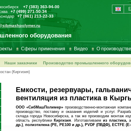
овосибирск
+7 (383) 363-94-00
сква
+7 (499) 271-50-34
раснодар
+7 (861) 213-22-33
@sibmashpolymer.ru
шленного оборудования
оекты
Сферы применения
Видео
О производств
Наши заказчики
Производство промышленного оборудов
зстан (Киргизия)
Емкости, резервуары, гальвани
вентиляция из пластика в Кырг
ООО «СибМашПолимер»
производственно-монтажная компан
производство, поставку и оказания изделий и услуг. Разра
склада города Новосибирска, а так же производим монтаж и
область республики
Киргизия
. Изготавливаем
из пластика,
др.)
,
полиэтилена (
PE
,
PE
100 и др.),
PVDF
(ПВДФ),
ECTFE
(
E
-