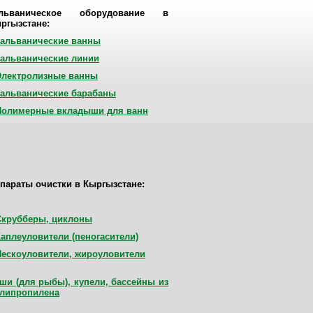
альваническое оборудование в
ргызстане
:
Гальванические ванны
Гальванические линии
Электролизные ванны
Гальванические барабаны
Полимерные вкладыши для ванн
параты очистки в
Кыргызстане
:
Скрубберы, циклоны
Каплеуловители (пеногасители)
Пескоуловители, жироуловители
ши (для рыбы), купели, бассейны из
липропилена