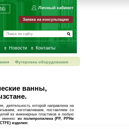
Личный кабинет
ENG
Заявка на консультацию
е
Новости
Контакты
ания
Футеровка оборудования
ческие ванны,
ызстане.
ия, деятельность которой направлена на
батываем, изготавливаем, поставляем со
зделий из инженерных пластиков в любую
а именно:
из полипропилена (
PP
,
PPH
и
CTFE
) изделия: