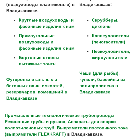
(воздуховоды пластиковые) в
Владикавказе
:
Владикавказе
:
Круглые воздуховоды и
Скрубберы,
фасонные изделия к ним
циклоны
Прямоугольные
Каплеуловители
воздуховоды и
(пеногасители)
фасонные изделия к ним
Пескоуловители,
Бортовые отсосы,
жироуловители
вытяжные зонты
Чаши (для рыбы),
Футеровка стальных и
купели, бассейны из
бетонных ванн, емкостей,
полипропилена в
резервуаров, помещений в
Владикавказе
Владикавказе
Промышленные технологические трубопроводы
,
Резиновые трубы и рукава
,
Аппараты для сварки
полиэтиленовых труб
,
Выпрямители постоянного тока
(выпрямители FLEXKRAFT)
в
Владикавказе
.