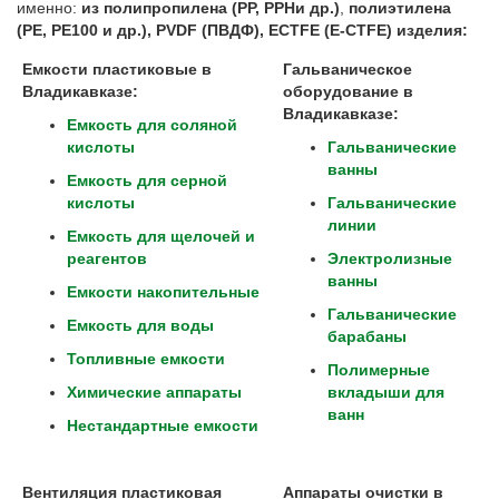
именно:
из полипропилена (
PP
,
PPH
и др.)
,
полиэтилена
(
PE
,
PE
100 и др.),
PVDF
(ПВДФ),
ECTFE
(
E
-
CTFE
) изделия:
Емкости пластиковые в
Гальваническое
Владикавказе:
оборудование в
Владикавказе
:
Емкость для соляной
кислоты
Гальванические
ванны
Емкость для серной
кислоты
Гальванические
линии
Емкость для щелочей и
реагентов
Электролизные
ванны
Емкости накопительные
Гальванические
Емкость для воды
барабаны
Топливные емкости
Полимерные
Химические аппараты
вкладыши для
ванн
Нестандартные емкости
Вентиляция пластиковая
Аппараты очистки в